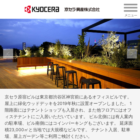
京セラ原宿ビルは東京都渋谷区神宮前にあるオフィスビルです。
屋上に緑化ウッドデッキを2019年秋に設置オープンしました。
1
階路面にはテナントショップも入居され、また他フロアにはオフ
ィステナントにご入居いただいています。
ビル北側には有人案内
の駐車場、ビル南側にはコインパーキングもございます。
延床面
積23,000㎡と当地では大規模なビルです。
テナント入居、駐車
場、屋上ガーデン等ご利用ご検討ください。